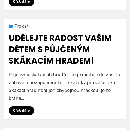
pro
Číst dále
rodinné
oslavy
a
Zveřejněno
27. 12. 2023
Pro děti
víkendové
dne
akce
UDĚLEJTE RADOST VAŠIM
DĚTEM S PŮJČENÝM
SKÁKACÍM HRADEM!
na
Autor
Přidat komentář
Hradprodeti.cz
Půjčovna skákacích hradů – to je místo, kde začíná
Udělejte
zábava a nezapomenutelné zážitky pro vaše děti.
Radost
Skákací hrad není jen obyčejnou hračkou, je to
Vašim
Dětem
brána…
s
Půjčeným
Číst dále
Skákacím
Hradem!