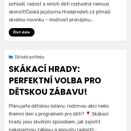
ochladí, radost a smích dětí rozhodně nemusí
Skákací
skončit!Česká půjčovna Hradprodeti.cz přináší
hrad
i
skvělou novinku – možnost pronájmu…
v
zimě?
Číst dále
Ano!
Dětská
zábava
Zveřejněno
28. 5. 2025
Dětské potřeby
pokračuje
dne
i
SKÁKACÍ HRADY:
pod
střechou
PERFEKTNÍ VOLBA PRO
DĚTSKOU ZÁBAVU!
na
Autor
Přidat komentář
Hradprodeti.cz
Plánujete dětskou oslavu, rodinnou akci nebo
Skákací
firemní den s programem pro děti?
Skákací
hrady:
hrady jsou skvělým způsobem, jak zajistit
Perfektní
volba
nekonečnou zábavu a spoustu radosti!…