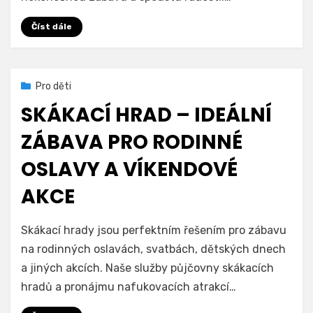
pro
dětskou
Číst dále
zábavu!
Zveřejněno
2. 5. 2024
Pro děti
dne
SKÁKACÍ HRAD – IDEÁLNÍ
ZÁBAVA PRO RODINNÉ
OSLAVY A VÍKENDOVÉ
AKCE
na
Autor
Přidat komentář
Hradprodeti.cz
Skákací hrady jsou perfektním řešením pro zábavu
Skákací
na rodinných oslavách, svatbách, dětských dnech
hrad
a jiných akcích. Naše služby půjčovny skákacích
–
Ideální
hradů a pronájmu nafukovacích atrakcí…
zábava