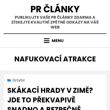
Přejít
PR ČLÁNKY
k
obsahu
PUBLIKUJTE VAŠE PR ČLÁNKY ZDARMA A
ZÍSKEJTE KVALITNÍ ZPĚTNÉ ODKAZY NA VÁŠ
WEB
MENU
ŠTÍTEK
:
NAFUKOVACÍ ATRAKCE
Zveřejněno
31. 3. 2026
Ostatní
dne
SKÁKACÍ HRADY V ZIMĚ?
JDE TO PŘEKVAPIVĚ
SNADNO A BEZPEČNĚ