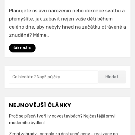
na
Autor
Přidat komentář
Hradprodeti.cz
Plánujete oslavu narozenin nebo dokonce svatbu a
Půjčení
přemýšlíte, jak zabavit nejen vaše děti během
skákacího
celého dne, aby nebyly hned na začátku otrávené a
hradu
pro
znuděné? Máme…
děti
Číst dále
Vyhledávání
Hledat
NEJNOVĚJŠÍ ČLÁNKY
Proč se plíseň tvoří i v novostavbách? Nejčastější omyl
moderního bydlení
Zimní zahrady- pergoly za dostupné ceny – realizace po