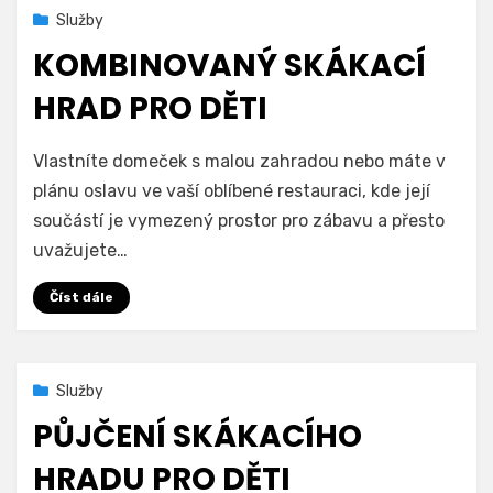
Zveřejněno
13. 2. 2023
Služby
dne
KOMBINOVANÝ SKÁKACÍ
HRAD PRO DĚTI
na
Autor
Přidat komentář
Hradprodeti.cz
Vlastníte domeček s malou zahradou nebo máte v
Kombinovaný
plánu oslavu ve vaší oblíbené restauraci, kde její
skákací
součástí je vymezený prostor pro zábavu a přesto
hrad
pro
uvažujete…
děti
Číst dále
Zveřejněno
4. 1. 2023
Služby
dne
PŮJČENÍ SKÁKACÍHO
HRADU PRO DĚTI