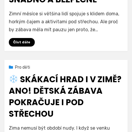
na
Autor
Přidat komentář
Hradprodeti.cz
Zimní měsíce si většina lidí spojuje s klidem doma,
Skákací
horkým čajem a aktivitami pod střechou. Ale proč
hrady
by zábava měla mít pauzu jen proto, že…
v
zimě?
Číst dále
Jde
to
překvapivě
snadno
Zveřejněno
10. 11. 2025
Pro děti
a
dne
bezpečně
SKÁKACÍ HRAD I V ZIMĚ?
ANO! DĚTSKÁ ZÁBAVA
POKRAČUJE I POD
STŘECHOU
na
Autor
Přidat komentář
Hradprodeti.cz
Zima nemusí být období nudy. I když se venku