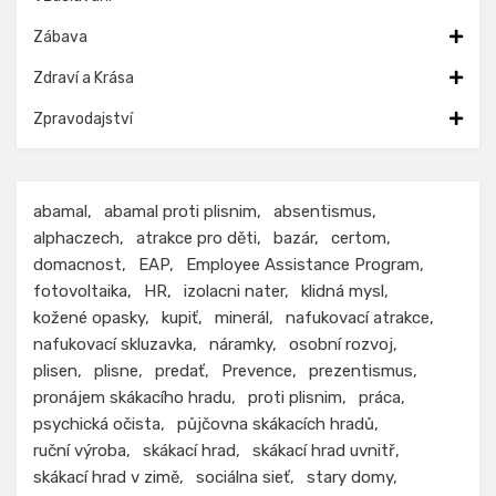
Zábava
Zdraví a Krása
Zpravodajství
abamal
abamal proti plisnim
absentismus
alphaczech
atrakce pro děti
bazár
certom
domacnost
EAP
Employee Assistance Program
fotovoltaika
HR
izolacni nater
klidná mysl
kožené opasky
kupiť
minerál
nafukovací atrakce
nafukovací skluzavka
náramky
osobní rozvoj
plisen
plisne
predať
Prevence
prezentismus
pronájem skákacího hradu
proti plisnim
práca
psychická očista
půjčovna skákacích hradů
ruční výroba
skákací hrad
skákací hrad uvnitř
skákací hrad v zimě
sociálna sieť
stary domy