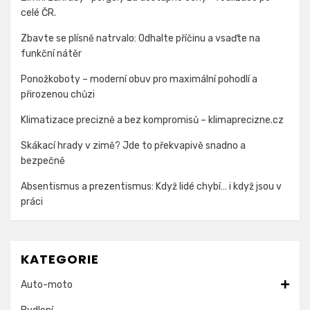
celé ČR.
Zbavte se plísně natrvalo: Odhalte příčinu a vsaďte na
funkční nátěr
Ponožkoboty – moderní obuv pro maximální pohodlí a
přirozenou chůzi
Klimatizace precizně a bez kompromisů – klimaprecizne.cz
Skákací hrady v zimě? Jde to překvapivě snadno a
bezpečně
Absentismus a prezentismus: Když lidé chybí… i když jsou v
práci
KATEGORIE
Auto-moto