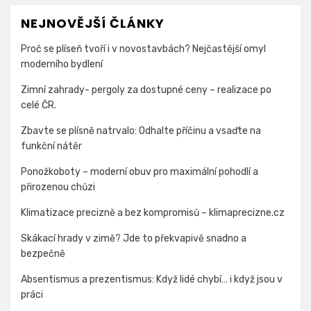
NEJNOVĚJŠÍ ČLÁNKY
Proč se plíseň tvoří i v novostavbách? Nejčastější omyl
moderního bydlení
Zimní zahrady- pergoly za dostupné ceny – realizace po
celé ČR.
Zbavte se plísně natrvalo: Odhalte příčinu a vsaďte na
funkční nátěr
Ponožkoboty – moderní obuv pro maximální pohodlí a
přirozenou chůzi
Klimatizace precizně a bez kompromisů – klimaprecizne.cz
Skákací hrady v zimě? Jde to překvapivě snadno a
bezpečně
Absentismus a prezentismus: Když lidé chybí… i když jsou v
práci