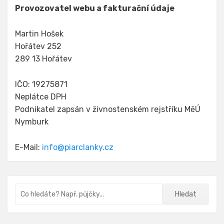
Provozovatel webu a fakturační údaje
Martin Hošek
Hořátev 252
289 13 Hořátev
IČO: 19275871
Neplátce DPH
Podnikatel zapsán v živnostenském rejstříku MěÚ
Nymburk
E-Mail:
info@piarclanky.cz
Vyhledávání
Hledat