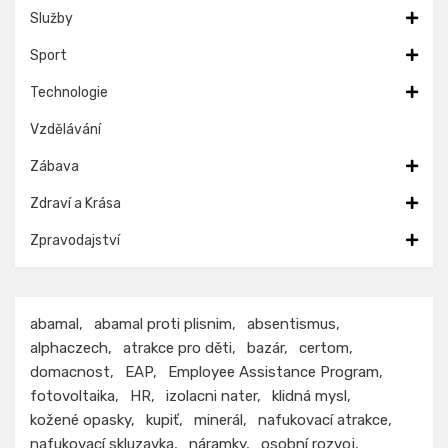
Služby
Sport
Technologie
Vzdělávání
Zábava
Zdraví a Krása
Zpravodajství
abamal
abamal proti plisnim
absentismus
alphaczech
atrakce pro děti
bazár
certom
domacnost
EAP
Employee Assistance Program
fotovoltaika
HR
izolacni nater
klidná mysl
kožené opasky
kupiť
minerál
nafukovací atrakce
nafukovací skluzavka
náramky
osobní rozvoj