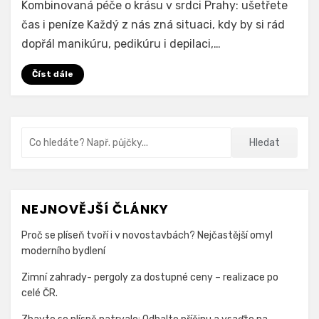
Kombinovaná péče o krásu v srdci Prahy: ušetřete
Oh
čas i peníze Každý z nás zná situaci, kdy by si rád
My
dopřál manikúru, pedikúru i depilaci,…
Posh
Manikúra
Číst dále
a
Depilace
Praha
Vyhledávání
Hledat
NEJNOVĚJŠÍ ČLÁNKY
Proč se plíseň tvoří i v novostavbách? Nejčastější omyl
moderního bydlení
Zimní zahrady- pergoly za dostupné ceny – realizace po
celé ČR.