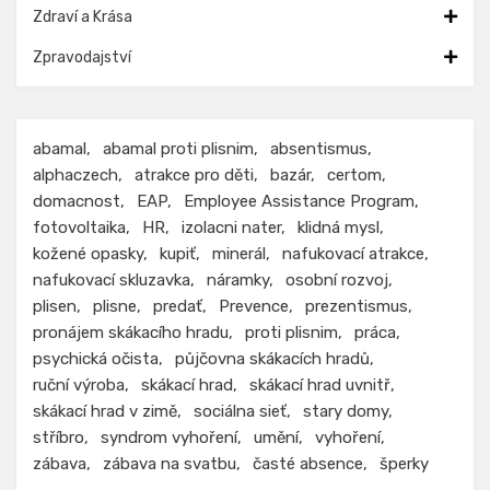
Zdraví a Krása
Zpravodajství
abamal
abamal proti plisnim
absentismus
alphaczech
atrakce pro děti
bazár
certom
domacnost
EAP
Employee Assistance Program
fotovoltaika
HR
izolacni nater
klidná mysl
kožené opasky
kupiť
minerál
nafukovací atrakce
nafukovací skluzavka
náramky
osobní rozvoj
plisen
plisne
predať
Prevence
prezentismus
pronájem skákacího hradu
proti plisnim
práca
psychická očista
půjčovna skákacích hradů
ruční výroba
skákací hrad
skákací hrad uvnitř
skákací hrad v zimě
sociálna sieť
stary domy
stříbro
syndrom vyhoření
umění
vyhoření
zábava
zábava na svatbu
časté absence
šperky