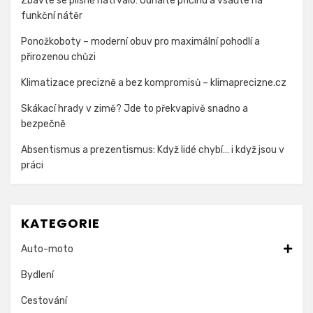
Zbavte se plísně natrvalo: Odhalte příčinu a vsaďte na
funkční nátěr
Ponožkoboty – moderní obuv pro maximální pohodlí a
přirozenou chůzi
Klimatizace precizně a bez kompromisů – klimaprecizne.cz
Skákací hrady v zimě? Jde to překvapivě snadno a
bezpečně
Absentismus a prezentismus: Když lidé chybí… i když jsou v
práci
KATEGORIE
Auto-moto
Bydlení
Cestování