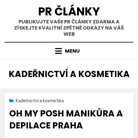
Přejít
PR ČLÁNKY
k
obsahu
PUBLIKUJTE VAŠE PR ČLÁNKY ZDARMA A
ZÍSKEJTE KVALITNÍ ZPĚTNÉ ODKAZY NA VÁŠ
WEB
MENU
RUBRIKA
:
KADEŘNICTVÍ A KOSMETIKA
Zveřejněno
12. 10. 2025
Kadeřnictví a kosmetika
dne
OH MY POSH MANIKÚRA A
DEPILACE PRAHA
na
Autor
Přidat komentář
Ohmyposh