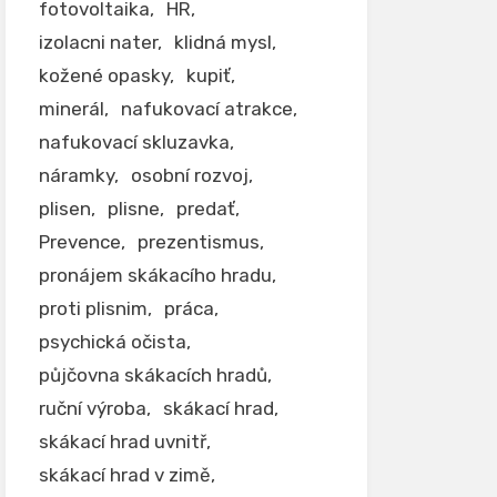
fotovoltaika
HR
izolacni nater
klidná mysl
kožené opasky
kupiť
minerál
nafukovací atrakce
nafukovací skluzavka
náramky
osobní rozvoj
plisen
plisne
predať
Prevence
prezentismus
pronájem skákacího hradu
proti plisnim
práca
psychická očista
půjčovna skákacích hradů
ruční výroba
skákací hrad
skákací hrad uvnitř
skákací hrad v zimě