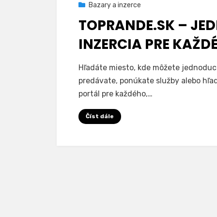
Zveřejněno
15. 8. 2025
Bazary a inzerce
dne
TOPRANDE.SK – JE
INZERCIA PRE KAŽD
u
Autor
1 komentář
drobec
Hľadáte miesto, kde môžete jednoduch
textu
predávate, ponúkate služby alebo hľa
s
portál pre každého,…
názvem
TopRande.sk
Číst dále
–
Jednoduchá
a
bezplatná
inzercia
pre
každého