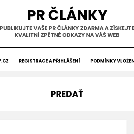
PR ČLÁNKY
PUBLIKUJTE VAŠE PR ČLÁNKY ZDARMA A ZÍSKEJT
KVALITNÍ ZPĚTNÉ ODKAZY NA VÁŠ WEB
Y.CZ
REGISTRACE A PŘIHLÁŠENÍ
PODMÍNKY VLOŽEN
ŠTÍTEK
:
PREDAŤ