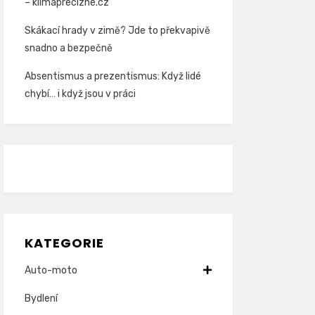
– klimaprecizne.cz
Skákací hrady v zimě? Jde to překvapivě
snadno a bezpečně
Absentismus a prezentismus: Když lidé
chybí… i když jsou v práci
KATEGORIE
Auto-moto
Bydlení