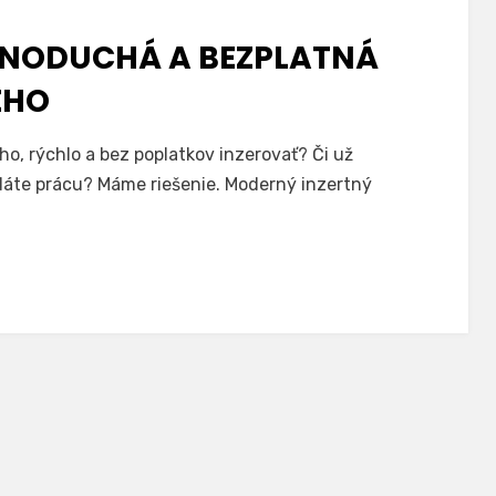
DNODUCHÁ A BEZPLATNÁ
ÉHO
o, rýchlo a bez poplatkov inzerovať? Či už
dáte prácu? Máme riešenie. Moderný inzertný