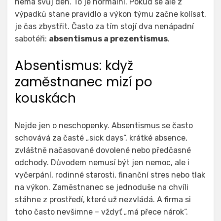
nemá svůj den. To je normální. Pokud se ale z
výpadků stane pravidlo a výkon týmu začne kolísat,
je čas zbystřit. Často za tím stojí dva nenápadní
sabotéři:
absentismus a prezentismus
.
Absentismus: když
zaměstnanec mizí po
kouskách
Nejde jen o neschopenky. Absentismus se často
schovává za časté „sick days“, krátké absence,
zvláštně načasované dovolené nebo předčasné
odchody. Důvodem nemusí být jen nemoc, ale i
vyčerpání, rodinné starosti, finanční stres nebo tlak
na výkon. Zaměstnanec se jednoduše na chvíli
stáhne z prostředí, které už nezvládá. A firma si
toho často nevšimne – vždyť „má přece nárok“.