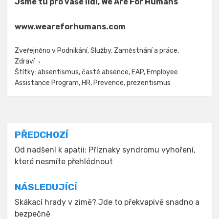
Jsme tu pro vaše lidi, We Are For Humans
www.weareforhumans.com
Zveřejněno v
Podnikání
,
Služby
,
Zaměstnání a práce
,
Zdraví
Štítky:
absentismus
,
časté absence
,
EAP
,
Employee
Assistance Program
,
HR
,
Prevence
,
prezentismus
Navigace
PŘEDCHOZÍ
pro
Od nadšení k apatii: Příznaky syndromu vyhoření,
které nesmíte přehlédnout
příspěvek
NÁSLEDUJÍCÍ
Skákací hrady v zimě? Jde to překvapivě snadno a
bezpečně