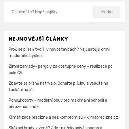
Vyhledávání
Hledat
NEJNOVĚJŠÍ ČLÁNKY
Proč se plíseň tvoří i v novostavbách? Nejčastější omyl
moderního bydlení
Zimní zahrady- pergoly za dostupné ceny – realizace po
celé ČR.
Zbavte se plísně natrvalo: Odhalte příčinu a vsaďte na
funkční nátěr
Ponožkoboty – moderní obuv pro maximální pohodlí a
přirozenou chůzi
Klimatizace precizně a bez kompromisů – klimaprecizne.cz
Skákací hrady v zimě? Jde to překvapivě snadno a