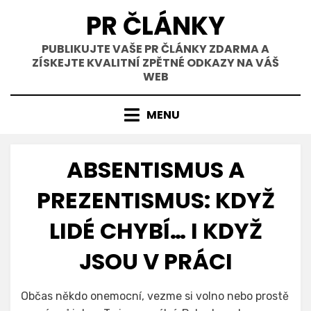
Přejít
PR ČLÁNKY
k
obsahu
PUBLIKUJTE VAŠE PR ČLÁNKY ZDARMA A
ZÍSKEJTE KVALITNÍ ZPĚTNÉ ODKAZY NA VÁŠ
WEB
MENU
ABSENTISMUS A
PREZENTISMUS: KDYŽ
LIDÉ CHYBÍ… I KDYŽ
JSOU V PRÁCI
Zveřejněno
31. 3. 2026
Autor
We Are For
Občas někdo onemocní, vezme si volno nebo prostě
dne
Humans