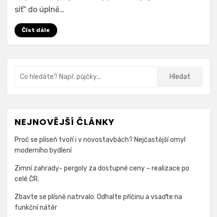
kde
síť“ do úplně…
se
pojí
Číst dále
práce,
cestování
a
Vyhledávání
skutečný
Hledat
život
NEJNOVĚJŠÍ ČLÁNKY
Proč se plíseň tvoří i v novostavbách? Nejčastější omyl
moderního bydlení
Zimní zahrady- pergoly za dostupné ceny – realizace po
celé ČR.
Zbavte se plísně natrvalo: Odhalte příčinu a vsaďte na
funkční nátěr