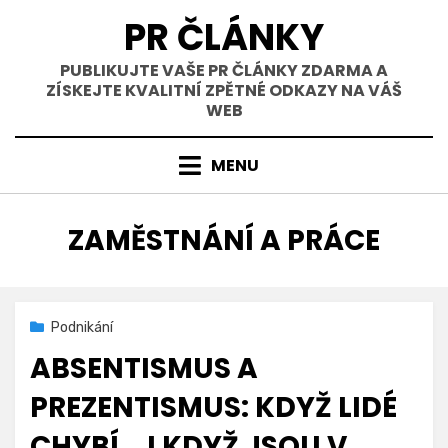
Přejít
PR ČLÁNKY
k
obsahu
PUBLIKUJTE VAŠE PR ČLÁNKY ZDARMA A
ZÍSKEJTE KVALITNÍ ZPĚTNÉ ODKAZY NA VÁŠ
WEB
MENU
RUBRIKA
:
ZAMĚSTNÁNÍ A PRÁCE
Zveřejněno
31. 3. 2026
Podnikání
dne
ABSENTISMUS A
PREZENTISMUS: KDYŽ LIDÉ
CHYBÍ… I KDYŽ JSOU V