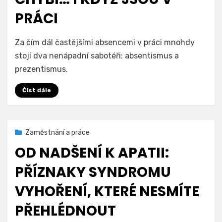
PRÁCI
na
Autor
Přidat komentář
We Are For Humans
Za čím dál častějšími absencemi v práci mnohdy
Absentismus
stojí dva nenápadní sabotéři: absentismus a
a
prezentismus.
prezentismus:
Když
Číst dále
lidé
chybí…
i
když
Zveřejněno
31. 3. 2026
Zaměstnání a práce
jsou
dne
v
OD NADŠENÍ K APATII:
práci
PŘÍZNAKY SYNDROMU
VYHOŘENÍ, KTERÉ NESMÍTE
PŘEHLÉDNOUT