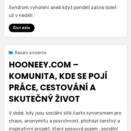
na
Autor
Přidat komentář
We Are For Humans
Syndrom vyhoření aneb když pondělí začne bolet
Od
už v neděli.
nadšení
k
Číst dále
apatii:
Příznaky
syndromu
vyhoření,
Zveřejněno
12. 10. 2025
Bazary a inzerce
které
dne
HOONEEY.COM –
nesmíte
přehlédnout
KOMUNITA, KDE SE POJÍ
PRÁCE, CESTOVÁNÍ A
SKUTEČNÝ ŽIVOT
na
Autor
Přidat komentář
drobec
V době, kdy jsou sociální sítě často synonymem pro
Hooneey.com
chaos, anonymitu a povrchnost, přichází čerstvý a
–
inspirativní projekt, který posouvá pojem „sociální
komunita,