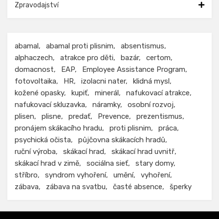
Zpravodajství
abamal
abamal proti plisnim
absentismus
alphaczech
atrakce pro děti
bazár
certom
domacnost
EAP
Employee Assistance Program
fotovoltaika
HR
izolacni nater
klidná mysl
kožené opasky
kupiť
minerál
nafukovací atrakce
nafukovací skluzavka
náramky
osobní rozvoj
plisen
plisne
predať
Prevence
prezentismus
pronájem skákacího hradu
proti plisnim
práca
psychická očista
půjčovna skákacích hradů
ruční výroba
skákací hrad
skákací hrad uvnitř
skákací hrad v zimě
sociálna sieť
stary domy
stříbro
syndrom vyhoření
umění
vyhoření
zábava
zábava na svatbu
časté absence
šperky