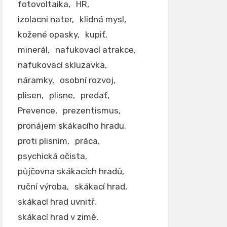
fotovoltaika
HR
izolacni nater
klidná mysl
kožené opasky
kupiť
minerál
nafukovací atrakce
nafukovací skluzavka
náramky
osobní rozvoj
plisen
plisne
predať
Prevence
prezentismus
pronájem skákacího hradu
proti plisnim
práca
psychická očista
půjčovna skákacích hradů
ruční výroba
skákací hrad
skákací hrad uvnitř
skákací hrad v zimě