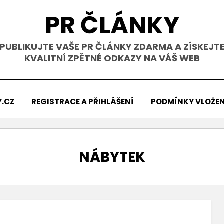
PR ČLÁNKY
PUBLIKUJTE VAŠE PR ČLÁNKY ZDARMA A ZÍSKEJT
KVALITNÍ ZPĚTNÉ ODKAZY NA VÁŠ WEB
Y.CZ
REGISTRACE A PŘIHLÁŠENÍ
PODMÍNKY VLOŽEN
RUBRIKA
:
NÁBYTEK