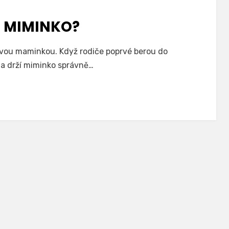
T MIMINKO?
rstvou maminkou. Když rodiče poprvé berou do
da drží miminko správně…