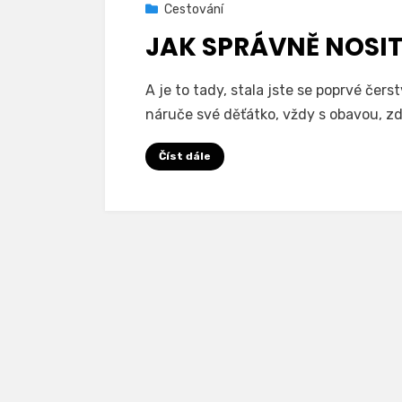
Zveřejněno
12. 1. 2021
Cestování
dne
JAK SPRÁVNĚ NOSI
na
Autor
Přidat komentář
Woodpartner
A je to tady, stala jste se poprvé če
Jak
náruče své děťátko, vždy s obavou, z
správně
nosit
Číst dále
miminko?