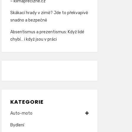
– klimaprecizne.cz
Skákací hrady v zimě? Jde to překvapivě
snadno a bezpečně
Absentismus a prezentismus: Když lidé
chybí… i když jsou v práci
KATEGORIE
Auto-moto
Bydlení