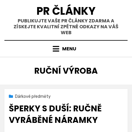
Přejít
PR ČLÁNKY
k
obsahu
PUBLIKUJTE VAŠE PR ČLÁNKY ZDARMA A
ZÍSKEJTE KVALITNÍ ZPĚTNÉ ODKAZY NA VÁŠ
WEB
MENU
ŠTÍTEK
:
RUČNÍ VÝROBA
Zveřejněno
15. 8. 2025
Dárkové předměty
dne
ŠPERKY S DUŠÍ: RUČNĚ
VYRÁBĚNÉ NÁRAMKY
na
Autor
Přidat komentář
Certom