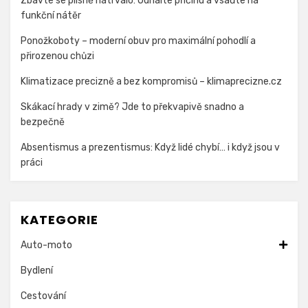
Zbavte se plísně natrvalo: Odhalte příčinu a vsaďte na
funkční nátěr
Ponožkoboty – moderní obuv pro maximální pohodlí a
přirozenou chůzi
Klimatizace precizně a bez kompromisů – klimaprecizne.cz
Skákací hrady v zimě? Jde to překvapivě snadno a
bezpečně
Absentismus a prezentismus: Když lidé chybí… i když jsou v
práci
KATEGORIE
Auto-moto
Bydlení
Cestování