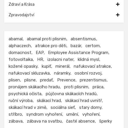
Zdraví a Krása
Zpravodajství
abamal
abamal proti plisnim
absentismus
alphaczech
atrakce pro děti
bazár
certom
domacnost
EAP
Employee Assistance Program
fotovoltaika
HR
izolacni nater
klidná mysl
kožené opasky
kupiť
minerál
nafukovací atrakce
nafukovací skluzavka
náramky
osobní rozvoj
plisen
plisne
predať
Prevence
prezentismus
pronájem skákacího hradu
proti plisnim
práca
psychická očista
půjčovna skákacích hradů
ruční výroba
skákací hrad
skákací hrad uvnitř
skákací hrad v zimě
sociálna sieť
stary domy
stříbro
syndrom vyhoření
umění
vyhoření
zábava
zábava na svatbu
časté absence
šperky