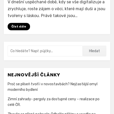
V dnešní uspěchané době, kdy se vše digitalizuje a
Šperky
zrychluje, roste zájem o věci, které mají duši a jsou
s
tvořeny s láskou. Právě takové jsou…
duší:
Ručně
Číst dále
vyráběné
náramky
Vyhledávání
Hledat
NEJNOVĚJŠÍ ČLÁNKY
Proč se plíseň tvoří i v novostavbách? Nejčastější omyl
moderního bydlení
Zimní zahrady- pergoly za dostupné ceny – realizace po
celé ČR.