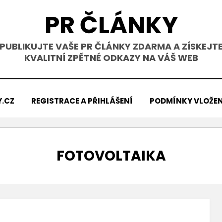
PR ČLÁNKY
PUBLIKUJTE VAŠE PR ČLÁNKY ZDARMA A ZÍSKEJT
KVALITNÍ ZPĚTNÉ ODKAZY NA VÁŠ WEB
Y.CZ
REGISTRACE A PŘIHLÁŠENÍ
PODMÍNKY VLOŽEN
ŠTÍTEK
:
FOTOVOLTAIKA