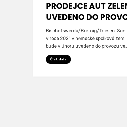
PRODEJCE AUT ZELE
UVEDENO DO PROV
na
Autor
Přidat komentář
SunContracting
Bischofswerda/Bretnig/Triesen. Sun Co
Sun
v roce 2021 v německé spolkové zemi
Contracting
bude v únoru uvedeno do provozu ve
zásobuje
saské
Číst dále
prodejce
aut
zelenou
elektřinou:
215
kWp
uvedeno
do
provozu