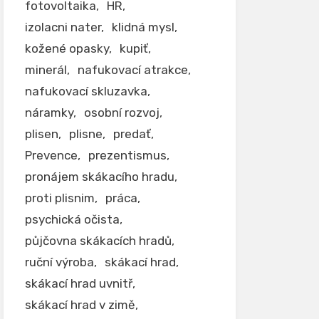
fotovoltaika
HR
izolacni nater
klidná mysl
kožené opasky
kupiť
minerál
nafukovací atrakce
nafukovací skluzavka
náramky
osobní rozvoj
plisen
plisne
predať
Prevence
prezentismus
pronájem skákacího hradu
proti plisnim
práca
psychická očista
půjčovna skákacích hradů
ruční výroba
skákací hrad
skákací hrad uvnitř
skákací hrad v zimě