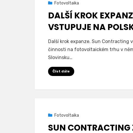
Zveřejněno
19. 10. 2022
Fotovoltaika
dne
DALŠÍ KROK EXPAN
VSTUPUJE NA POLS
na
Autor
Přidat komentář
SunContracting
Další krok expanze. Sun Contracting v
Další
činnosti na fotovoltaickém trhu v ně
krok
Slovinsku…
expanze.
Sun
Číst dále
Contracting
vstupuje
na
polský
trh
Zveřejněno
13. 5. 2021
Fotovoltaika
dne
SUN CONTRACTING 