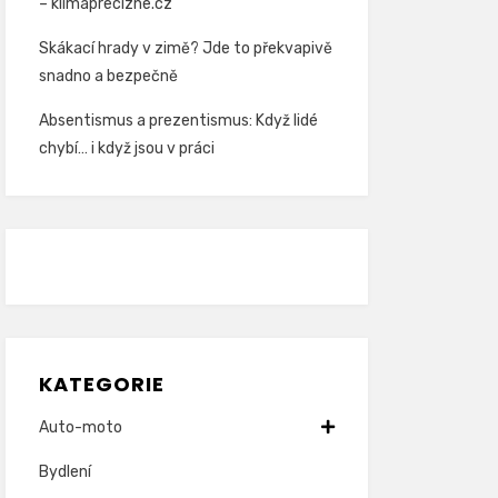
– klimaprecizne.cz
Skákací hrady v zimě? Jde to překvapivě
snadno a bezpečně
Absentismus a prezentismus: Když lidé
chybí… i když jsou v práci
KATEGORIE
Auto-moto
Bydlení