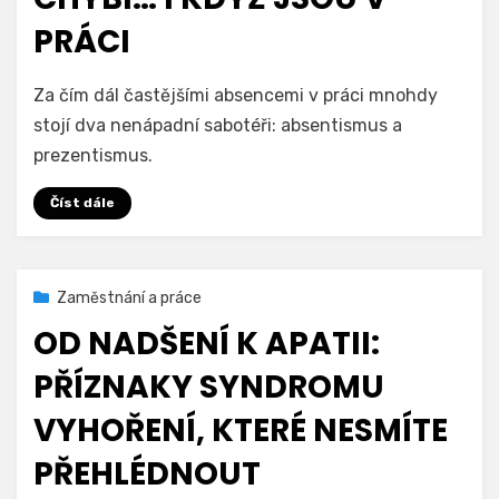
PRÁCI
na
Autor
Přidat komentář
We Are For Humans
Za čím dál častějšími absencemi v práci mnohdy
Absentismus
stojí dva nenápadní sabotéři: absentismus a
a
prezentismus.
prezentismus:
Když
Číst dále
lidé
chybí…
i
když
Zveřejněno
31. 3. 2026
Zaměstnání a práce
jsou
dne
v
OD NADŠENÍ K APATII:
práci
PŘÍZNAKY SYNDROMU
VYHOŘENÍ, KTERÉ NESMÍTE
PŘEHLÉDNOUT