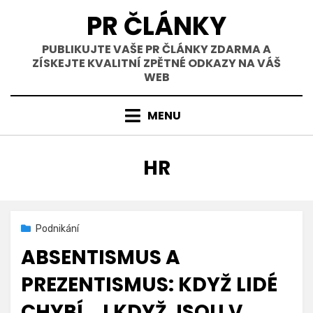
Přejít
PR ČLÁNKY
k
obsahu
PUBLIKUJTE VAŠE PR ČLÁNKY ZDARMA A
ZÍSKEJTE KVALITNÍ ZPĚTNÉ ODKAZY NA VÁŠ
WEB
MENU
ŠTÍTEK
:
HR
Zveřejněno
31. 3. 2026
Podnikání
dne
ABSENTISMUS A
PREZENTISMUS: KDYŽ LIDÉ
CHYBÍ… I KDYŽ JSOU V