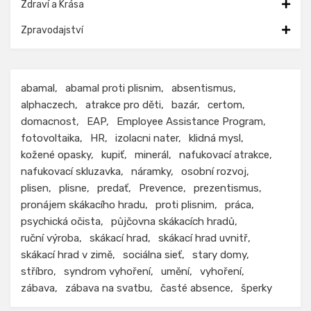
Zdraví a Krása
Zpravodajství
abamal
abamal proti plisnim
absentismus
alphaczech
atrakce pro děti
bazár
certom
domacnost
EAP
Employee Assistance Program
fotovoltaika
HR
izolacni nater
klidná mysl
kožené opasky
kupiť
minerál
nafukovací atrakce
nafukovací skluzavka
náramky
osobní rozvoj
plisen
plisne
predať
Prevence
prezentismus
pronájem skákacího hradu
proti plisnim
práca
psychická očista
půjčovna skákacích hradů
ruční výroba
skákací hrad
skákací hrad uvnitř
skákací hrad v zimě
sociálna sieť
stary domy
stříbro
syndrom vyhoření
umění
vyhoření
zábava
zábava na svatbu
časté absence
šperky