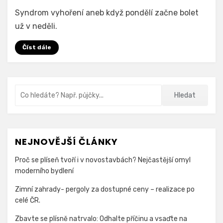
na
Autor
Přidat komentář
We Are For Humans
Syndrom vyhoření aneb když pondělí začne bolet
Od
už v neděli.
nadšení
k
Číst dále
apatii:
Příznaky
syndromu
vyhoření,
Vyhledávání
Hledat
které
nesmíte
přehlédnout
NEJNOVĚJŠÍ ČLÁNKY
Proč se plíseň tvoří i v novostavbách? Nejčastější omyl
moderního bydlení
Zimní zahrady- pergoly za dostupné ceny – realizace po
celé ČR.
Zbavte se plísně natrvalo: Odhalte příčinu a vsaďte na