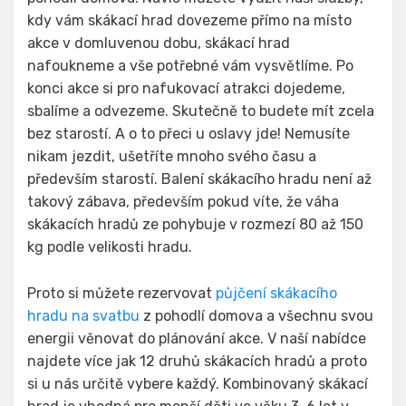
kdy vám skákací hrad dovezeme přímo na místo
akce v domluvenou dobu, skákací hrad
nafoukneme a vše potřebné vám vysvětlíme. Po
konci akce si pro nafukovací atrakci dojedeme,
sbalíme a odvezeme. Skutečně to budete mít zcela
bez starostí. A o to přeci u oslavy jde! Nemusíte
nikam jezdit, ušetříte mnoho svého času a
především starostí. Balení skákacího hradu není až
takový zábava, především pokud víte, že váha
skákacích hradů ze pohybuje v rozmezí 80 až 150
kg podle velikosti hradu.
Proto si můžete rezervovat
půjčení skákacího
hradu na svatbu
z pohodlí domova a všechnu svou
energii věnovat do plánování akce. V naší nabídce
najdete více jak 12 druhů skákacích hradů a proto
si u nás určitě vybere každý. Kombinovaný skákací