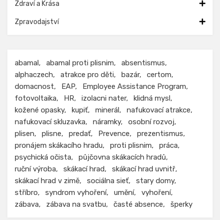
Zdraví a Krása
Zpravodajství
abamal
abamal proti plisnim
absentismus
alphaczech
atrakce pro děti
bazár
certom
domacnost
EAP
Employee Assistance Program
fotovoltaika
HR
izolacni nater
klidná mysl
kožené opasky
kupiť
minerál
nafukovací atrakce
nafukovací skluzavka
náramky
osobní rozvoj
plisen
plisne
predať
Prevence
prezentismus
pronájem skákacího hradu
proti plisnim
práca
psychická očista
půjčovna skákacích hradů
ruční výroba
skákací hrad
skákací hrad uvnitř
skákací hrad v zimě
sociálna sieť
stary domy
stříbro
syndrom vyhoření
umění
vyhoření
zábava
zábava na svatbu
časté absence
šperky