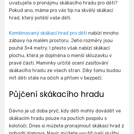
uvažujete o pronájmu skákacího hradu pro děti?
Pokud ano, máme pro vás tip na skvělý skákací
hrad, který potěší vaše děti.
Kombinovaný skákací hrad pro děti
nabízí mnoho
zábavy na malém prostoru. Jeho rozměry jsou
pouhé 3×4 metry. I přesto však nabízí skákací
plochu, která je doplněna o menší skluzavku v
pravé části. Maminky určitě ocení zasíťování
skákacího hradu ze všech stran. Díky tomu budou
mít děti stále na očích a přitom v bezpečí.
Půjčení skákacího hradu
Dávno je už doba pryč, kdy děti mohly dovádět ve
skákacím hradu pouze na poutích pospolu s
kolotoči. Dnes si můžete pronajmout skákací hrad z
pohodlí domova. Navíc můžete využít naší služby,