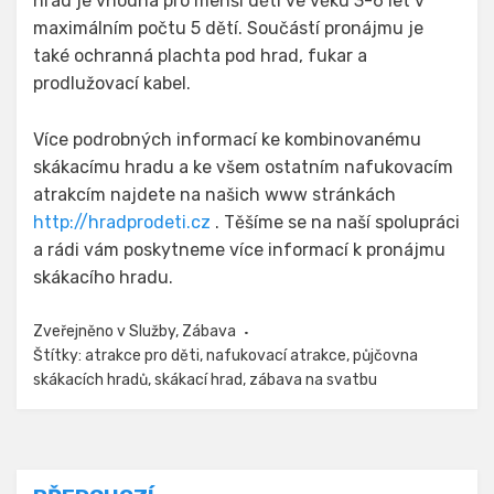
hrad je vhodná pro menší děti ve věku 3-6 let v
maximálním počtu 5 dětí. Součástí pronájmu je
také ochranná plachta pod hrad, fukar a
prodlužovací kabel.
Více podrobných informací ke kombinovanému
skákacímu hradu a ke všem ostatním nafukovacím
atrakcím najdete na našich www stránkách
http://hradprodeti.cz
. Těšíme se na naší spolupráci
a rádi vám poskytneme více informací k pronájmu
skákacího hradu.
Zveřejněno v
Služby
,
Zábava
Štítky:
atrakce pro děti
,
nafukovací atrakce
,
půjčovna
skákacích hradů
,
skákací hrad
,
zábava na svatbu