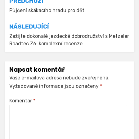
Navigace
PŘEDCHOZÍ
pro
Půjčení skákacího hradu pro děti
příspěvek
NÁSLEDUJÍCÍ
Zažijte dokonalé jezdecké dobrodružství s Metzeler
Roadtec Z6: komplexní recenze
Napsat komentář
Vaše e-mailová adresa nebude zveřejněna.
Vyžadované informace jsou označeny
*
Komentář
*