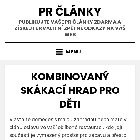
Přejít
PR ČLÁNKY
k
obsahu
PUBLIKUJTE VAŠE PR ČLÁNKY ZDARMA A
ZÍSKEJTE KVALITNÍ ZPĚTNÉ ODKAZY NA VÁŠ
WEB
MENU
KOMBINOVANÝ
SKÁKACÍ HRAD PRO
DĚTI
Zveřejněno
Autor
13. 2. 2023
Hradprodeti.cz
Vlastníte domeček s malou zahradou nebo máte v
dne
plánu oslavu ve vaší oblíbené restauraci, kde její
součástí je vymezený prostor pro zábavu a přesto