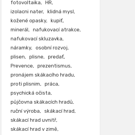
fotovoltaika
HR
izolacni nater
klidná mysl
kožené opasky
kupiť
minerál
nafukovací atrakce
nafukovací skluzavka
náramky
osobní rozvoj
plisen
plisne
predať
Prevence
prezentismus
pronájem skákacího hradu
proti plisnim
práca
psychická očista
půjčovna skákacích hradů
ruční výroba
skákací hrad
skákací hrad uvnitř
skákací hrad v zimě