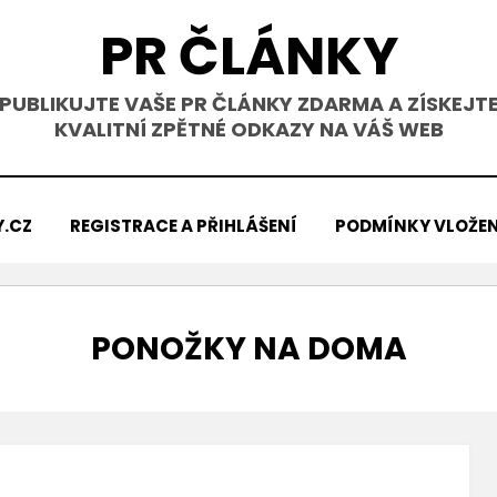
PR ČLÁNKY
PUBLIKUJTE VAŠE PR ČLÁNKY ZDARMA A ZÍSKEJT
KVALITNÍ ZPĚTNÉ ODKAZY NA VÁŠ WEB
Y.CZ
REGISTRACE A PŘIHLÁŠENÍ
PODMÍNKY VLOŽEN
ŠTÍTEK
:
PONOŽKY NA DOMA