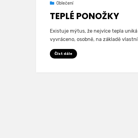
Zveřejněno
16. 8. 2021
Oblečení
dne
TEPLÉ PONOŽKY
Autor
fuskyzlasky
Existuje mýtus, že nejvíce tepla uniká
vyvráceno, osobně, na základě vlastní
Číst dále