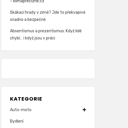
– klimaprecizne.cz
Skákací hrady v zimě? Jde to překvapivě
snadno a bezpečně
Absentismus a prezentismus: Když lidé
chybí… i když jsou v práci
KATEGORIE
Auto-moto
Bydlení