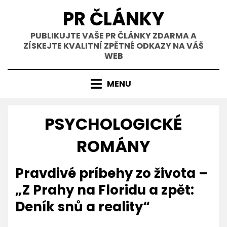
Přejít
PR ČLÁNKY
k
obsahu
PUBLIKUJTE VAŠE PR ČLÁNKY ZDARMA A
ZÍSKEJTE KVALITNÍ ZPĚTNÉ ODKAZY NA VÁŠ
WEB
MENU
PSYCHOLOGICKÉ
ROMÁNY
Zveřejněno
Autor
10. 11. 2025
primedia
Pravdivé príbehy zo života –
dne
„Z Prahy na Floridu a zpět:
Deník snů a reality“