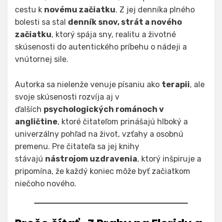
cestu k
novému začiatku
. Z jej denníka plného
bolesti sa stal
denník snov, strát a nového
začiatku
, ktorý spája sny, realitu a životné
skúsenosti do autentického príbehu o nádeji a
vnútornej sile.
Autorka sa nielenže venuje písaniu ako
terapii
, ale
svoje skúsenosti rozvíja aj v
ďalších
psychologických románoch v
angličtine
, ktoré čitateľom prinášajú hlboký a
univerzálny pohľad na život, vzťahy a osobnú
premenu. Pre čitateľa sa jej knihy
stávajú
nástrojom uzdravenia
, ktorý inšpiruje a
pripomína, že každý koniec môže byť začiatkom
niečoho nového.