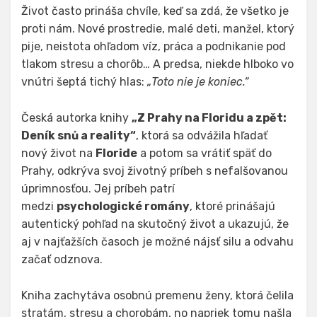
Život často prináša chvíle, keď sa zdá, že všetko je
proti nám. Nové prostredie, malé deti, manžel, ktorý
pije, neistota ohľadom víz, práca a podnikanie pod
tlakom stresu a chorôb… A predsa, niekde hlboko vo
vnútri šeptá tichý hlas:
„Toto nie je koniec.“
Česká autorka knihy
„Z Prahy na Floridu a zpět:
Deník snů a reality“
, ktorá sa odvážila hľadať
nový život na
Floride
a potom sa vrátiť späť do
Prahy, odkrýva svoj životný príbeh s nefalšovanou
úprimnosťou. Jej príbeh patrí
medzi
psychologické romány
, ktoré prinášajú
autentický pohľad na skutočný život a ukazujú, že
aj v najťažších časoch je možné nájsť silu a odvahu
začať odznova.
Kniha zachytáva osobnú premenu ženy, ktorá čelila
stratám, stresu a chorobám, no napriek tomu našla