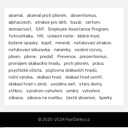
abamal
abamal proti plisnim
absentismus
alphaczech
atrakce pro děti
bazár
certom
domacnost
EAP
Employee Assistance Program
fotovoltaika
HR
izolacni nater
klidná mysl
kožené opasky
kupiť
minerál
nafukovací atrakce
nafukovací skluzavka
náramky
osobní rozvoj
plisen
plisne
predať
Prevence
prezentismus
pronájem skákacího hradu
proti plisnim
práca
psychická očista
půjčovna skákacích hradů
ruční výroba
skákací hrad
skákací hrad uvnitř
skákací hrad v zimě
sociálna sieť
stary domy
stříbro
syndrom vyhoření
umění
vyhoření
zábava
zábava na svatbu
časté absence
šperky
© 2020-2024 PiarČlánky.cz