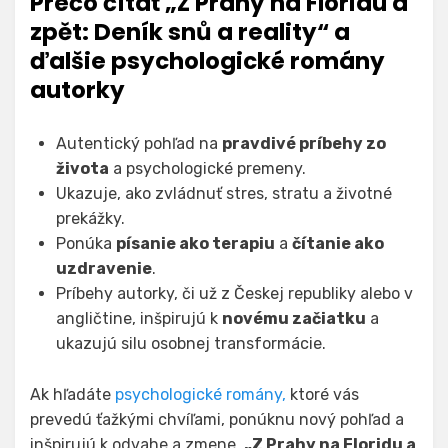
Prečo čítať „Z Prahy na Floridu a
zpět: Deník snů a reality“ a
ďalšie psychologické romány
autorky
Autentický pohľad na
pravdivé príbehy zo
života
a psychologické premeny.
Ukazuje, ako zvládnuť stres, stratu a životné
prekážky.
Ponúka
písanie ako terapiu
a
čítanie ako
uzdravenie
.
Príbehy autorky, či už z Českej republiky alebo v
angličtine, inšpirujú k
novému začiatku
a
ukazujú silu osobnej transformácie.
Ak hľadáte
psychologické romány,
ktoré vás
prevedú ťažkými chvíľami, ponúknu nový pohľad a
inšpirujú k odvahe a zmene,
„Z Prahy na Floridu a