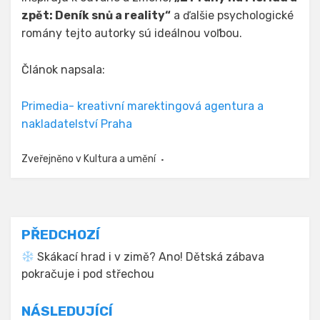
zpět: Deník snů a reality“
a ďalšie psychologické
romány tejto autorky sú ideálnou voľbou.
Článok napsala:
Primedia- kreativní marektingová agentura a
nakladatelství Praha
Zveřejněno v
Kultura a umění
Navigace
PŘEDCHOZÍ
pro
Skákací hrad i v zimě? Ano! Dětská zábava
pokračuje i pod střechou
příspěvek
NÁSLEDUJÍCÍ