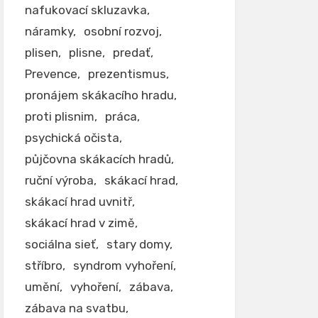
nafukovací skluzavka
náramky
osobní rozvoj
plisen
plisne
predať
Prevence
prezentismus
pronájem skákacího hradu
proti plisnim
práca
psychická očista
půjčovna skákacích hradů
ruční výroba
skákací hrad
skákací hrad uvnitř
skákací hrad v zimě
sociálna sieť
stary domy
stříbro
syndrom vyhoření
umění
vyhoření
zábava
zábava na svatbu