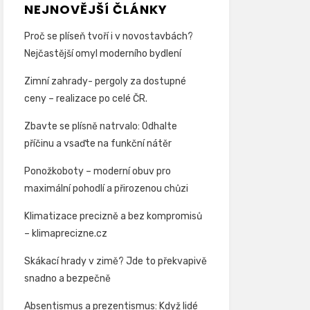
NEJNOVĚJŠÍ ČLÁNKY
Proč se plíseň tvoří i v novostavbách?
Nejčastější omyl moderního bydlení
Zimní zahrady- pergoly za dostupné
ceny – realizace po celé ČR.
Zbavte se plísně natrvalo: Odhalte
příčinu a vsaďte na funkční nátěr
Ponožkoboty – moderní obuv pro
maximální pohodlí a přirozenou chůzi
Klimatizace precizně a bez kompromisů
– klimaprecizne.cz
Skákací hrady v zimě? Jde to překvapivě
snadno a bezpečně
Absentismus a prezentismus: Když lidé