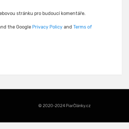
 webovou stránku pro budoucí komentáře.
 and the Google
Privacy Policy
and
Terms of
© 2020-2024 PiarČlánky.cz