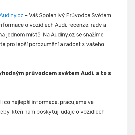
Zveřejněno
Autor
25. 11. 2023
martinp
dne
Audiny.cz
– Váš Spolehlivý Průvodce Světem
 informace o vozidlech Audi, recenze, rady a
 na jednom místě. Na Audiny.cz se snažíme
e pro lepší porozumění a radost z vašeho
ryhodným průvodcem světem Audi, a to s
i co nejlepší informace, pracujeme ve
eby, kteří nám poskytují údaje o vozidlech