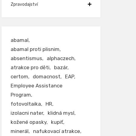
Zpravodajství
abamal
abamal proti plisnim
absentismus
alphaczech
atrakce pro děti
bazár
certom
domacnost
EAP
Employee Assistance
Program
fotovoltaika
HR
izolacni nater
klidná mysl
kožené opasky
kupiť
minerál
nafukovací atrakce