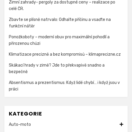
Zimní zahrady- pergoly za dostupné ceny – realizace po
celé ČR.
Zbavte se plísně natrvalo: Odhalte příčinu a vsaďte na
funkční nátěr
Ponožkoboty – moderní obuv pro maximální pohodlí a
přirozenou chůzi
Klimatizace precizně a bez kompromisů – klimaprecizne.cz
Skákací hrady v zimě? Jde to překvapivě snadno a
bezpečně
Absentismus a prezentismus: Když lidé chybí… i když jsou v
práci
KATEGORIE
Auto-moto