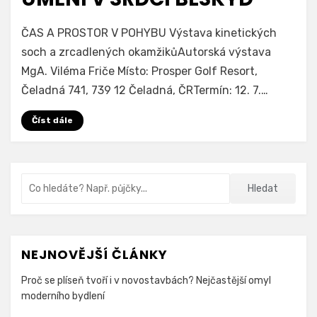
na
Autor
Přidat komentář
Irena Fricova
ČAS A PROSTOR V POHYBU Výstava kinetických
Nechte
soch a zrcadlených okamžikůAutorská výstava
s
MgA. Viléma Friče Místo: Prosper Golf Resort,
sebou
pohnout
Čeladná 741, 739 12 Čeladná, ČRTermín: 12. 7.…
na
výstavě
Číst dále
kinetického
umění
v
Vyhledávání
srdci
Hledat
Beskyd
NEJNOVĚJŠÍ ČLÁNKY
Proč se plíseň tvoří i v novostavbách? Nejčastější omyl
moderního bydlení