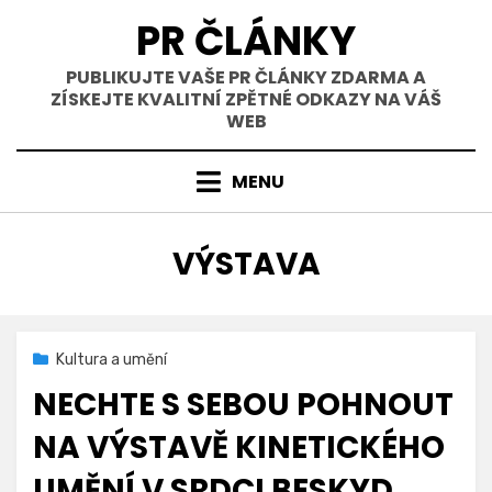
Přejít
PR ČLÁNKY
k
obsahu
PUBLIKUJTE VAŠE PR ČLÁNKY ZDARMA A
ZÍSKEJTE KVALITNÍ ZPĚTNÉ ODKAZY NA VÁŠ
WEB
MENU
ŠTÍTEK
:
VÝSTAVA
Zveřejněno
15. 8. 2025
Kultura a umění
dne
NECHTE S SEBOU POHNOUT
NA VÝSTAVĚ KINETICKÉHO
UMĚNÍ V SRDCI BESKYD