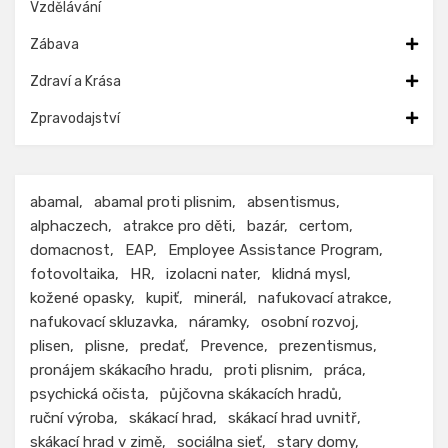
Vzdělávání
Zábava
Zdraví a Krása
Zpravodajství
abamal
abamal proti plisnim
absentismus
alphaczech
atrakce pro děti
bazár
certom
domacnost
EAP
Employee Assistance Program
fotovoltaika
HR
izolacni nater
klidná mysl
kožené opasky
kupiť
minerál
nafukovací atrakce
nafukovací skluzavka
náramky
osobní rozvoj
plisen
plisne
predať
Prevence
prezentismus
pronájem skákacího hradu
proti plisnim
práca
psychická očista
půjčovna skákacích hradů
ruční výroba
skákací hrad
skákací hrad uvnitř
skákací hrad v zimě
sociálna sieť
stary domy