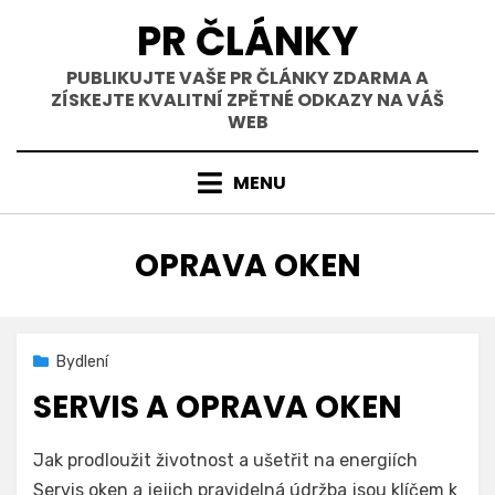
Přejít
PR ČLÁNKY
k
obsahu
PUBLIKUJTE VAŠE PR ČLÁNKY ZDARMA A
ZÍSKEJTE KVALITNÍ ZPĚTNÉ ODKAZY NA VÁŠ
WEB
MENU
ŠTÍTEK
:
OPRAVA OKEN
Zveřejněno
15. 8. 2025
Bydlení
dne
SERVIS A OPRAVA OKEN
na
Autor
Přidat komentář
Tomas Koma
Jak prodloužit životnost a ušetřit na energiích
Servis
Servis oken a jejich pravidelná údržba jsou klíčem k