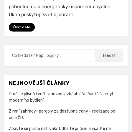
a
pohodlnému a energeticky úspornému bydlení.
oprava
oken
Okna poskytují světlo, chrání…
Číst dále
Vyhledávání
Hledat
NEJNOVĚJŠÍ ČLÁNKY
Proč se plíseň tvoří i v novostavbách? Nejčastější omyl
moderního bydlení
Zimní zahrady- pergoly za dostupné ceny – realizace po
celé ČR.
Zbavte se plísně natrvalo: Odhalte příčinu a vsaďte na