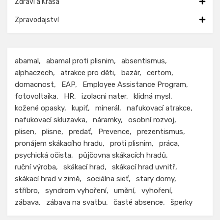
Zdraví a Krása
Zpravodajství
abamal
abamal proti plisnim
absentismus
alphaczech
atrakce pro děti
bazár
certom
domacnost
EAP
Employee Assistance Program
fotovoltaika
HR
izolacni nater
klidná mysl
kožené opasky
kupiť
minerál
nafukovací atrakce
nafukovací skluzavka
náramky
osobní rozvoj
plisen
plisne
predať
Prevence
prezentismus
pronájem skákacího hradu
proti plisnim
práca
psychická očista
půjčovna skákacích hradů
ruční výroba
skákací hrad
skákací hrad uvnitř
skákací hrad v zimě
sociálna sieť
stary domy
stříbro
syndrom vyhoření
umění
vyhoření
zábava
zábava na svatbu
časté absence
šperky