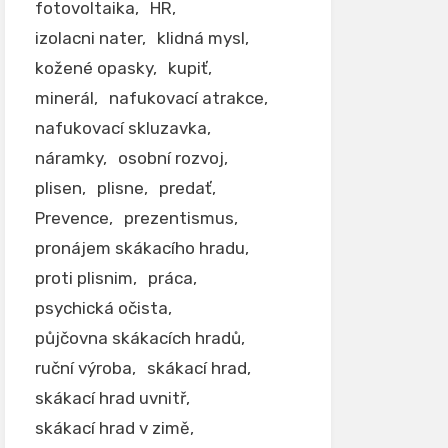
fotovoltaika
HR
izolacni nater
klidná mysl
kožené opasky
kupiť
minerál
nafukovací atrakce
nafukovací skluzavka
náramky
osobní rozvoj
plisen
plisne
predať
Prevence
prezentismus
pronájem skákacího hradu
proti plisnim
práca
psychická očista
půjčovna skákacích hradů
ruční výroba
skákací hrad
skákací hrad uvnitř
skákací hrad v zimě