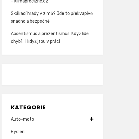
– klimaprecizne.cz
Skákací hrady v zimě? Jde to překvapivě
snadno a bezpečně
Absentismus a prezentismus: Když lidé
chybí… i když jsou v práci
KATEGORIE
Auto-moto
Bydlení