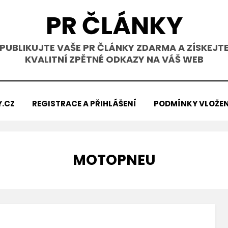
PR ČLÁNKY
PUBLIKUJTE VAŠE PR ČLÁNKY ZDARMA A ZÍSKEJT
KVALITNÍ ZPĚTNÉ ODKAZY NA VÁŠ WEB
Y.CZ
REGISTRACE A PŘIHLÁŠENÍ
PODMÍNKY VLOŽEN
ŠTÍTEK
:
MOTOPNEU