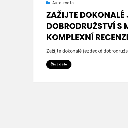
Zveřejněno
19. 5. 2023
Auto-moto
dne
ZAŽIJTE DOKONALÉ 
DOBRODRUŽSTVÍ S M
KOMPLEXNÍ RECENZ
Autor
rovigo
Zažijte dokonalé jezdecké dobrodružs
Číst dále